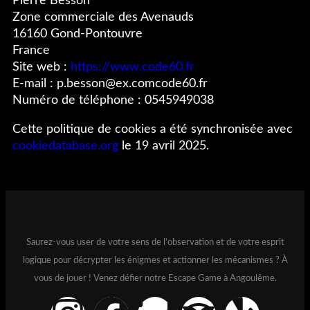
Pierre Besson
Zone commerciale des Avenauds
16160 Gond-Pontouvre
France
Site web :
https://www.code60.fr
E-mail :
p.besson@
ex.com
code60.fr
Numéro de téléphone : 0545949038
Cette politique de cookies a été synchronisée avec
cookiedatabase.org
le 19 avril 2025.
Saurez-vous user de votre sens de l’observation et de votre esprit
logique pour décrypter les énigmes et actionner les mécanismes ? À
vous de jouer ! Venez défier notre Escape Game à Angoulême.